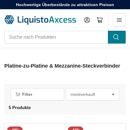
Hochwertige Überbestände zu attraktiven Preisen
Anmelden
Mini-Warenkorb öffnen
Suche
nach
Produkten
Platine-zu-Platine & Mezzanine-Steckverbinder
Filter
S
o
r
5 Produkte
t
i
e
r