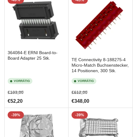
-49%
-43%
e
n
n
a
c
h
:
364084-E ERNI Board-to-
Board Adapter 25 Stk.
TE Connectivity 8-188275-4
Micro-Match Buchsenstecker,
14 Positionen, 300 Stk.
VORRÄTIG
VORRÄTIG
Normaler
Ausverkaufspreis
Normaler
Ausverkaufspreis
€103,00
€612,00
Preis
Preis
€52,20
€348,00
-39%
-39%