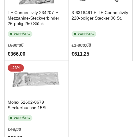
TE Connectivity 234207-E
3-6318491-6 TE Connectivity
Mezzanine-Steckverbinder
220-poliger Stecker 90 St.
26-polig 250 Stück
VORRÄTIG
VORRÄTIG
Normaler
Ausverkaufspreis
Normaler
Ausverkaufspreis
€600,00
€1.000,00
Preis
Preis
€366,00
€611,25
-23%
Molex 52602-0679
Steckerbuchse 15St.
VORRÄTIG
Normaler
Ausverkaufspreis
€46,50
Preis